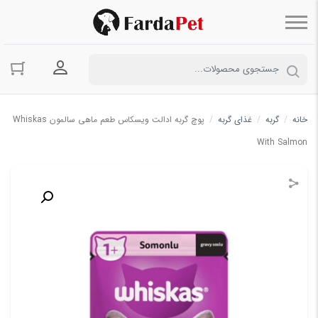
ورود به حسا
خانه
/
گربه
/
غذای گربه
/
پوچ گربه ادالت ویسکاس طعم ماهی سالمون Whiskas
With Salmon