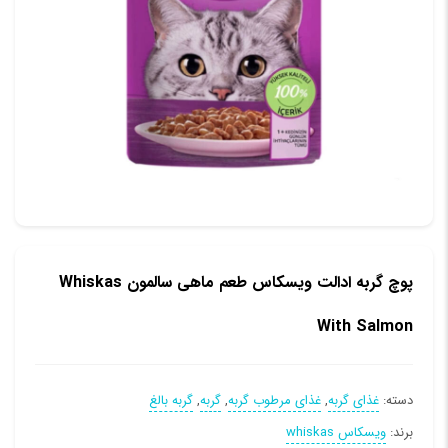
پوچ گربه ادالت ویسکاس طعم ماهی سالمون Whiskas
With Salmon
دسته:
غذای گربه
,
غذای مرطوب گربه
,
گربه
,
گربه بالغ
برند:
ویسکاس whiskas