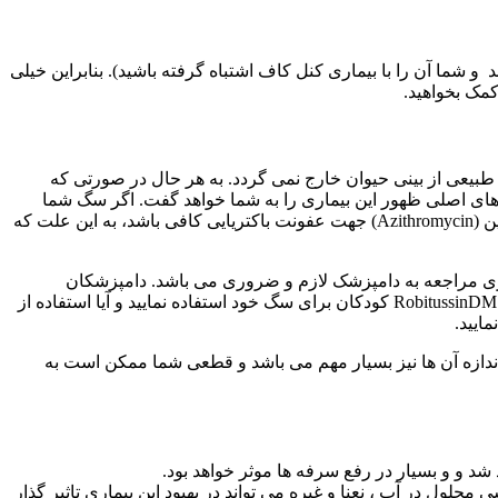
 شما آن را با بیماری کنل کاف اشتباه گرفته باشید). بنابراین خیلی
کمک بخواهید.
طبیعی از بینی حیوان خارج نمی گردد. به هر حال در صورتی که
 های اصلی ظهور این بیماری را به شما خواهد گفت. اگر سگ شما
جوان است و به موقع اقدام پیشگیری از این بیماری کرده باشید، احتمال این وجود دارد که تنها استفاده از آنتی بیوتیک هایی نظیر آزیترومایسین (Azithromycin) جهت عفونت باکتریایی کافی باشد، به این علت که
ی مراجعه به دامپزشک لازم و ضروری می باشد. دامپزشکان
می‌توانند داروها و روش های برای رفع سرفه تجویز نمایند، اما شما می توانید از پزشک خود سوال کنید که می توانید از یک قاشق مرباخوری RobitussinDM کودکان برای سگ خود استفاده نمایید و آیا استفاده از
ایید.
 اندازه آن ها نیز بسیار مهم می باشد و قطعی شما ممکن است به
شد و و بسیار در رفع سرفه ها موثر خواهد بود.
حلول در آب ، نعنا و غیره می تواند در بهبود این بیماری تاثیر گذار