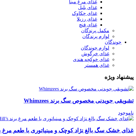
غذای مرغ مینا
غذای بلبل
غذای چکاوک
غذای رزیلا
غذای فنچ
مکمل پرندگان
لوازم پرندگان
جوندگان
لوازم جوندگان
غذای خرگوش
غذای خوکچه هندی
غذای همستر
پیشنهاد ویژه
تشویقی جویدنی مخصوص سگ برند Whimzees
ناموجود
غذای خشک سگ بالغ نژاد کوچک و مینیاتوری با طعم مرغ برند Hill’s (