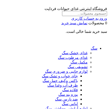
فروشگاه اینترنتی غذای حیوانات فرداپت
ورود به حساب کاربری
0 محصولات
نمایش سبد خرید
سبد خرید شما خالی است.
سگ
غذای خشک سگ
غذای مرطوب سگ
مکمل سگ
تشویقی سگ
لوازم جانبی و ضروری سگ
جای خواب و تشک سگ
باکس وکیف حمل سگ
ظرف آب وغذا سگ
قلاده سگ
پوزه بند سگ
ضد پارس سگ
لباس سگ
لوازم آرایشی بهداشتی سگ