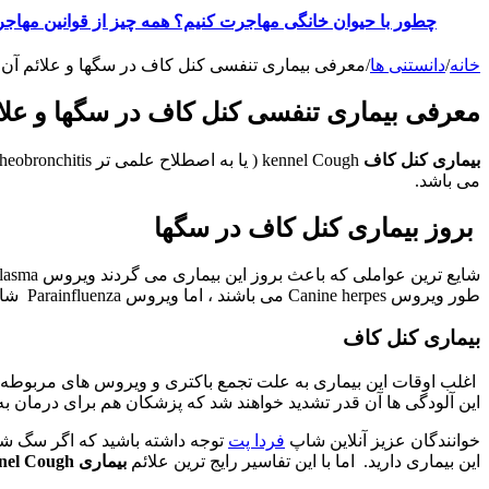
چطور با حیوان خانگی مهاجرت کنیم؟ همه چیز از قوانین مهاجر
خانه
/
دانستنی ها
/
معرفی بیماری تنفسی کنل کاف در سگها و علائم آن
معرفی بیماری تنفسی کنل کاف در سگها و علا
بیماری کنل کاف
می باشد.
بروز بیماری کنل کاف در سگها
شایع ترین عواملی که باعث بروز این بیماری می گردند ویروس
طور ویروس Canine herpes می باشند ، اما ویروس Parainfluenza شایع‌ ترین دلیل این بیماری می باشد.
بیماری کنل کاف
اغلب اوقات این بیماری به علت تجمع باکتری و ویروس های مربوطه ا
این آلودگی ها آن قدر تشدید خواهند شد که پزشکان هم برای درمان به
خوانندگان عزیز آنلاین شاپ
فردا پت
توجه داشته باشید که اگر سگ شم
این بیماری دارید. اما با این تفاسیر رایج ترین علائم
بیماری kennel Cough