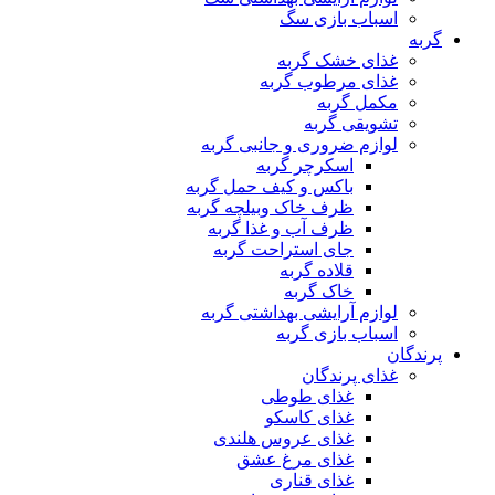
اسباب بازی سگ
گربه
غذای خشک گربه
غذای مرطوب گربه
مکمل گربه
تشویقی گربه
لوازم ضروری و جانبی گربه
اسکرچر گربه
باکس و کیف حمل گربه
ظرف خاک وبیلچه گربه
ظرف آب و غذا گربه
جای استراحت گربه
قلاده گربه
خاک گربه
لوازم آرایشی بهداشتی گربه
اسباب بازی گربه
پرندگان
غذای پرندگان
غذای طوطی
غذای کاسکو
غذای عروس هلندی
غذای مرغ عشق
غذای قناری