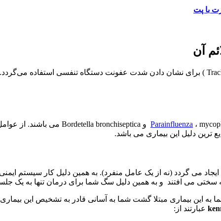
ت با پت
ئم آن
kennel Cough ( یا به اصطلاح علمی تر Tracheobronchitis ) برای نشان دادن شدت عفونت دس
Parainfluenza
یجاد می گردد (نه از یک عامل منفرد). به همین دلیل کار سیستم ای
 سختی می افتند و به همین دلیل سگ شما برای درمان تنها به یک جلسه
ا به این بیماری مبتلا گشت شما به آسانی قادر به تشخیص این بیمار
عبارتند از: