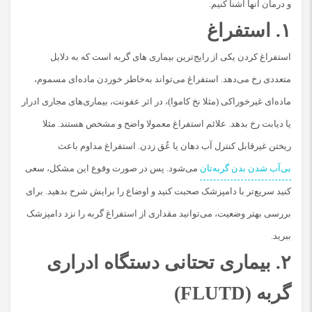
و درمان آنها آشنا کنیم.
۱. استفراغ
استفراغ کردن یکی از رایج‌ترین بیماری های گربه است که به دلایل
متعددی رخ می‌دهد. استفراغ می‌تواند به‌خاطر خوردن ماده‌ای مسموم،
ماده‌ای غیرخوراکی (مثلا نخ کاموا)، در اثر عفونت، بیماری‌های مجاری ادرار
یا دیابت رخ بدهد. علائم استفراغ معمولا واضح و مشخص هستند. مثلا
ریختن غیرقابل کنترل آب دهان یا عُق زدن. استفراغ مداوم باعث
بی‌آب شدن بدن گربه‌تان
می‌شود. پس در صورت وقوع این مشکل، سعی
کنید سریع‌تر با دامپزشک صحبت کنید و اوضاع را برایش شرح بدهید. برای
بررسی بهتر وضعیت، می‌توانید مقداری از استفراغ گربه را نزد دامپزشک
ببرید.
۲. بیماری تحتانی دستگاه ادراری
گربه (FLUTD)