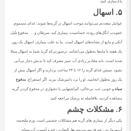
پاک‌سازی کنید.
۵. اسهال
عوامل متعددی می‌توانند موجب اسهال در گربه‌ها شوند؛ غذای مسموم،
عفونت، انگل‌های روده، حساسیت، بیماری کبد، سرطان و… . مدفوع شُل،
آبکی و مایع از نشانه‌های اسهال است. بنا به علت بیماری، اسهال یک روز،
یک هفته تا ماه‌ها به‌طول می‌انجامد. درصورتی‌که گربه شما به اسهال مبتلا
شده است، باید مقادیر زیادی آب تمیز مصرف کند تا بدنش دچار بی‌آبی
نشود. سپس غذای گربه را ۱۲ تا ۲۴ ساعت بردارید و اگر اسهال بیش از
یک روز به‌طول انجامید، او را نزد دامپزشک ببرید. اگر استفراغ،
مدفوع
سیاه
و خونی، تَب، بی‌حالی، کم‌اشتهایی یا دشواری در مدفوع کردن گربه
مشاهده کردید، بلافاصله به پزشک مراجعه کنید.
۶. مشکلات چشم
یکی دیگر از بیماری های گربه هم مشکلات چشمی است. ورم ملتحمه،
آب‌مروارید، زخم قرنیه، ویروس‌ها، التهاب، زخم و آسیب، آب سیاه،