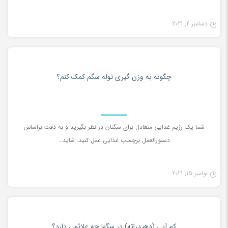
دسامبر 2, 2021
دانستنی ها
0
چگونه به وزن گیری توله سگم کمک کنم؟
شما یک رژیم غذایی متعادل برای سگتان در نظر بگیرید و به دقت براساس
دستورالعمل برچسب غذایی عمل کنید. شاید…
نوامبر 15, 2021
دانستنی ها
0
کم آبی (دهیدراته) در سگها چه علائمی دارد؟