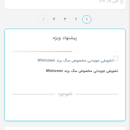
اکتبر 25, 2021
4
3
2
1
پیشنهاد ویژه
Taste
تشویقی جویدنی مخصوص سگ برند Whimzees
(اصل
ناموجود