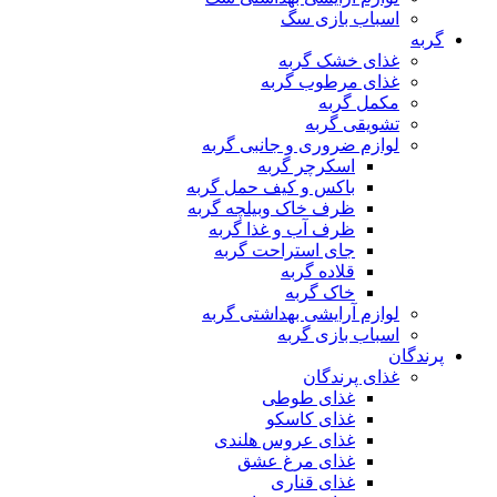
اسباب بازی سگ
گربه
غذای خشک گربه
غذای مرطوب گربه
مکمل گربه
تشویقی گربه
لوازم ضروری و جانبی گربه
اسکرچر گربه
باکس و کیف حمل گربه
ظرف خاک وبیلچه گربه
ظرف آب و غذا گربه
جای استراحت گربه
قلاده گربه
خاک گربه
لوازم آرایشی بهداشتی گربه
اسباب بازی گربه
پرندگان
غذای پرندگان
غذای طوطی
غذای کاسکو
غذای عروس هلندی
غذای مرغ عشق
غذای قناری