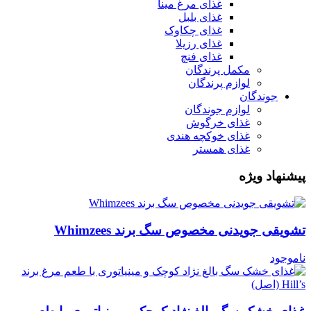
غذای مرغ مینا
غذای بلبل
غذای چکاوک
غذای رزیلا
غذای فنچ
مکمل پرندگان
لوازم پرندگان
جوندگان
لوازم جوندگان
غذای خرگوش
غذای خوکچه هندی
غذای همستر
پیشنهاد ویژه
تشویقی جویدنی مخصوص سگ برند Whimzees
ناموجود