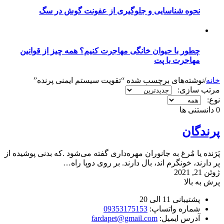
نحوه شناسایی و جلوگیری از عفونت گوش در سگ
چطور با حیوان خانگی مهاجرت کنیم؟ همه چیز از قوانین
مهاجرت با پت
خانه
/
نوشته‌های برچسب شده “تقویت سیستم ایمنی پرنده”
مرتب سازی:
نوع:
0
دانستنی ها
پرندگان
پَرَنده یا مُرغ به جانوران مهره‌داری گفته می‌شود .که بدنی پوشیده از
پر دارند، خونگرم اند، بال دارند. بر روی دوپا راه…
ژوئن 21, 2021
پرش به بالا
پشتیبانی 11 الی 20
شماره واتساپ:
09353175153
آدرس ایمیل:
fardapet@gmail.com