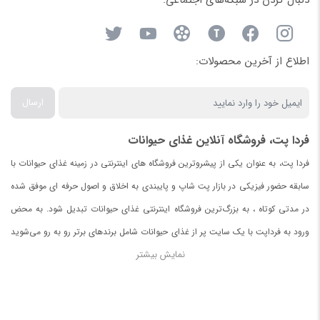
دنبال کردن در شبکه‌های اجتماعی:
عرعر، و کیتوزان.
نتیجه‌گیری:
اطلاع از آخرین محصولات:
با قرص ویتامین سینیور یوروپت، از سلامت مفاصل، پوست و موی
سگ‌های مسن خود مراقبت کنید و از مشکلات تغذیه‌ای و حرکتی
ارسال
جلوگیری کنید. این محصول یک مکمل جامع برای افزایش کیفیت زندگی
و بهبود سلامت کلی سگ‌های سن بالا است.
فردا پت، فروشگاه آنلاین غذای حیوانات
روش مصرف : به ازای هر ۱۰ کیلوگرم ۱ قرص ( برای مثال ۲۰ کیلوگرم = ۲
فردا پت، به عنوان یکی از پیشروترین فروشگاه های اینترنتی در زمینه غذای حیوانات با
عدد قرص در روز )
سابقه حضور فیزیکی در بازار پت شاپ و پایبندی به اخلاق و اصول حرفه ای موفق شده
نکته:توجه داشته باشید اگر سگ شما ۲۰ کیلو وزن دارد دو عدد قرص را
در مدتی کوتاه ، به بزرگ‌ترین فروشگاه اینترنتی غذای حیوانات تبدیل شود. به محض
هم زمان باهم ندهید و در فواصل ۲ الی ۵ ساعت دیگر قرص دوم را
ورود به فرداپت با یک سایت پر از غذای حیوانات شامل برندهای برتر رو به رو می‌شوید
بدهید
نمایش بیشتر
.
در صورت نیافتن غذای مورد دلخواه برای حیواناتتان با ما تماس بگیرید.