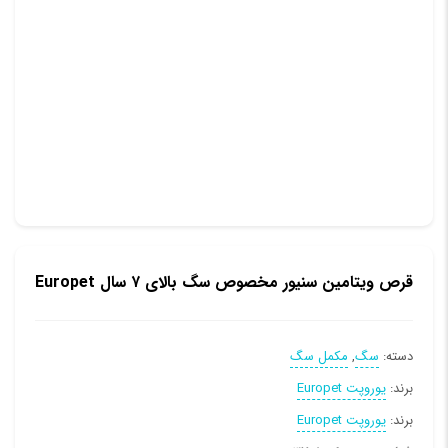
قرص ویتامین سنیور مخصوص سگ بالای ۷ سال Europet
دسته:
سگ
,
مکمل سگ
برند:
یوروپت Europet
برند:
یوروپت Europet