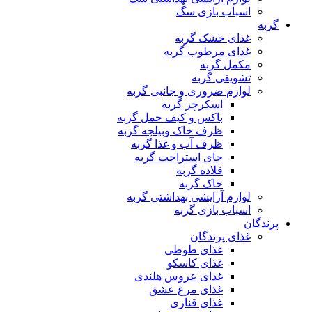
اسباب بازی سگ
گربه
غذای خشک گربه
غذای مرطوب گربه
مکمل گربه
تشویقی گربه
لوازم ضروری و جانبی گربه
اسکرچر گربه
باکس و کیف حمل گربه
ظرف خاک وبیلچه گربه
ظرف آب و غذا گربه
جای استراحت گربه
قلاده گربه
خاک گربه
لوازم آرایشی بهداشتی گربه
اسباب بازی گربه
پرندگان
غذای پرندگان
غذای طوطی
غذای کاسکو
غذای عروس هلندی
غذای مرغ عشق
غذای قناری