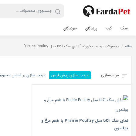
سگ
گربه
پرندگان
جوندگان
خانه
/
محصولات برچسب خورده “غذای سگ آکانا مدل Prairie Poultry”
مرتب سازی پیش فرض
مرتب سازی بر اساس محبوب
غذای سگ آکانا مدل Prairie Poultry با طعم مرغ و
بوقلمون