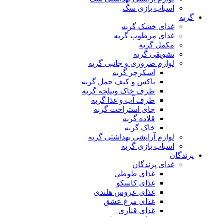
اسباب بازی سگ
گربه
غذای خشک گربه
غذای مرطوب گربه
مکمل گربه
تشویقی گربه
لوازم ضروری و جانبی گربه
اسکرچر گربه
باکس و کیف حمل گربه
ظرف خاک وبیلچه گربه
ظرف آب و غذا گربه
جای استراحت گربه
قلاده گربه
خاک گربه
لوازم آرایشی بهداشتی گربه
اسباب بازی گربه
پرندگان
غذای پرندگان
غذای طوطی
غذای کاسکو
غذای عروس هلندی
غذای مرغ عشق
غذای قناری