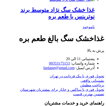
غذا خشک سگ نژاد متوسط برند
نوترینس با طعم بره
ناموجود
غذاخشک سگ بالغ طعم بره
پرش به بالا
پشتیبانی 11 الی 20
شماره واتساپ:
09353175153
آدرس ایمیل:
fardapet@gmail.com
تحویل فوری با پیک فرداپت در تهران
پشتیبانی واقعی
پرداخت مطمئن
تحویل فوری با تیپاکس و چاپار برای مشتریان شهرستان
تضمین بهترین قیمت
راهنمای خرید و خدمات مشتریان