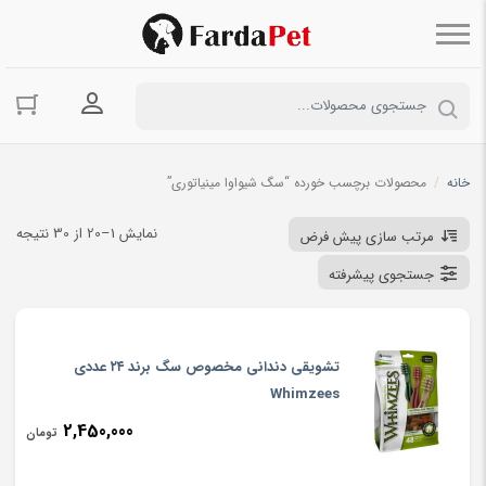
ورود به حسا
خانه
/
محصولات برچسب خورده “سگ شیواوا مینیاتوری”
نمایش 1–20 از 30 نتیجه
مرتب سازی پیش فرض
جستجوی پیشرفته
تشویقی دندانی مخصوص سگ برند ۲۴ عددی
Whimzees
2,450,000
تومان