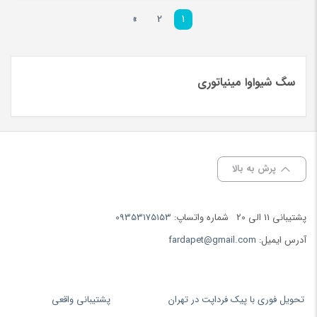
ناموجود
»
2
1
سگ شیواوا مینیاتوری
پرش به بالا
پشتیبانی 11 الی 20
شماره واتساپ:
09353175153
آدرس ایمیل:
fardapet@gmail.com
تحویل فوری با پیک فرداپت در تهران
پشتیبانی واقعی