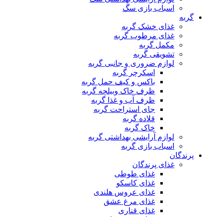
اسباب بازی سگ
گربه
غذای خشک گربه
غذای مرطوب گربه
مکمل گربه
تشویقی گربه
لوازم ضروری و جانبی گربه
اسکرچر گربه
باکس و کیف حمل گربه
ظرف خاک وبیلچه گربه
ظرف آب و غذا گربه
جای استراحت گربه
قلاده گربه
خاک گربه
لوازم آرایشی بهداشتی گربه
اسباب بازی گربه
پرندگان
غذای پرندگان
غذای طوطی
غذای کاسکو
غذای عروس هلندی
غذای مرغ عشق
غذای قناری