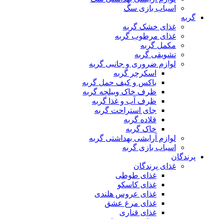
اسباب بازی سگ
گربه
غذای خشک گربه
غذای مرطوب گربه
مکمل گربه
تشویقی گربه
لوازم ضروری و جانبی گربه
اسکرچر گربه
باکس و کیف حمل گربه
ظرف خاک وبیلچه گربه
ظرف آب و غذا گربه
جای استراحت گربه
قلاده گربه
خاک گربه
لوازم آرایشی بهداشتی گربه
اسباب بازی گربه
پرندگان
غذای پرندگان
غذای طوطی
غذای کاسکو
غذای عروس هلندی
غذای مرغ عشق
غذای قناری