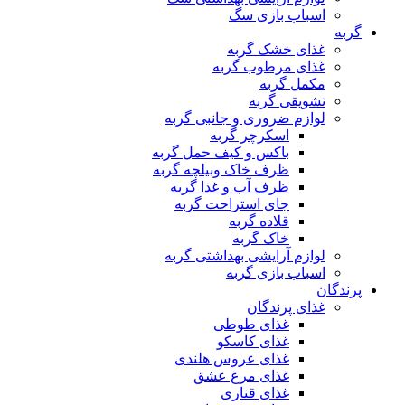
اسباب بازی سگ
گربه
غذای خشک گربه
غذای مرطوب گربه
مکمل گربه
تشویقی گربه
لوازم ضروری و جانبی گربه
اسکرچر گربه
باکس و کیف حمل گربه
ظرف خاک وبیلچه گربه
ظرف آب و غذا گربه
جای استراحت گربه
قلاده گربه
خاک گربه
لوازم آرایشی بهداشتی گربه
اسباب بازی گربه
پرندگان
غذای پرندگان
غذای طوطی
غذای کاسکو
غذای عروس هلندی
غذای مرغ عشق
غذای قناری