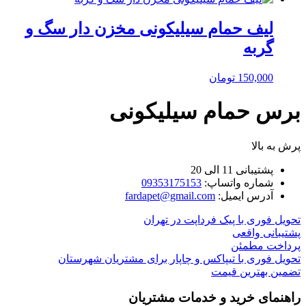
لیف حمام سیلیکونی مخزن دار سگ و
گربه
150,000
تومان
برس حمام سیلیکونی
پرش به بالا
پشتیبانی 11 الی 20
شماره واتساپ:
09353175153
آدرس ایمیل:
fardapet@gmail.com
تحویل فوری با پیک فرداپت در تهران
پشتیبانی واقعی
پرداخت مطمئن
تحویل فوری با تیپاکس و چاپار برای مشتریان شهرستان
تضمین بهترین قیمت
راهنمای خرید و خدمات مشتریان