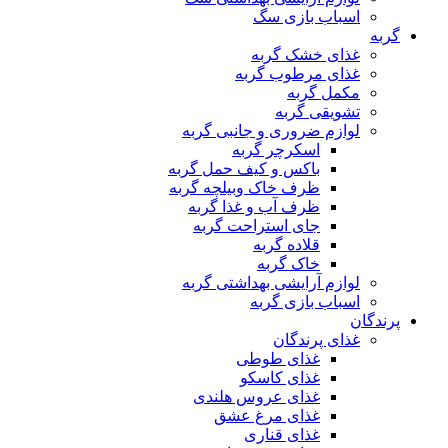
اسباب بازی سگ
گربه
غذای خشک گربه
غذای مرطوب گربه
مکمل گربه
تشویقی گربه
لوازم ضروری و جانبی گربه
اسکرچر گربه
باکس و کیف حمل گربه
ظرف خاک وبیلچه گربه
ظرف آب و غذا گربه
جای استراحت گربه
قلاده گربه
خاک گربه
لوازم آرایشی بهداشتی گربه
اسباب بازی گربه
پرندگان
غذای پرندگان
غذای طوطی
غذای کاسکو
غذای عروس هلندی
غذای مرغ عشق
غذای قناری