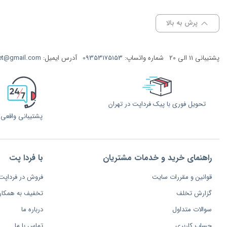
پرش به بالا
پشتیبانی 11 الی 20
شماره واتساپ:
09353175153
آدرس ایمیل:
et@gmail.com
تحویل فوری با پیک فرداپت در تهران
پشتیبانی واقعی
راهنمای خرید و خدمات مشتریان
با فردا پت
قوانین و مقررات سایت
فروش در فرداپت
گزارش تخلف
تخفیف به همکار
سوالات متداول
درباره ما
حساب کاربری
تماس با ما